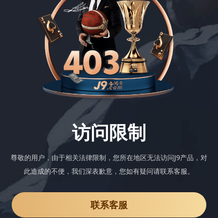
访问限制
尊敬的用户，由于相关法律限制，您所在地区无法访问J9产品，对
此造成的不便，我们深表歉意，您如有疑问请联系客服。
联系客服